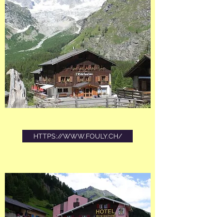
HTTPS://WWW.FOULY.CH/