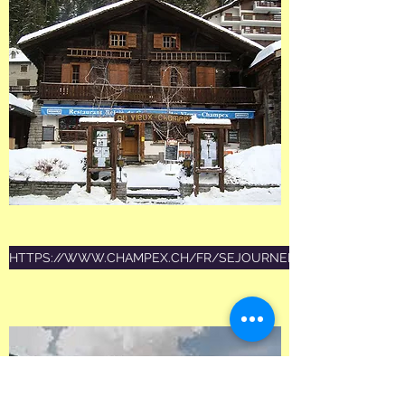
HTTPS://WWW.CHAMPEX.CH/FR/SEJOURNER/GASTRONOMIE/AN