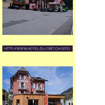
HTTP://WWW.HOTEL-DU-CRET.CH/SITE/