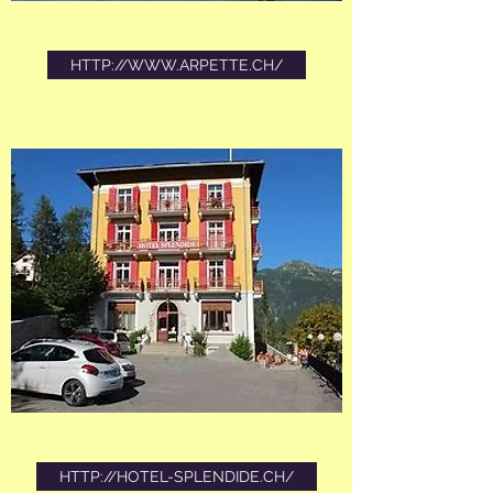
HTTP://WWW.ARPETTE.CH/
HTTP://HOTEL-SPLENDIDE.CH/